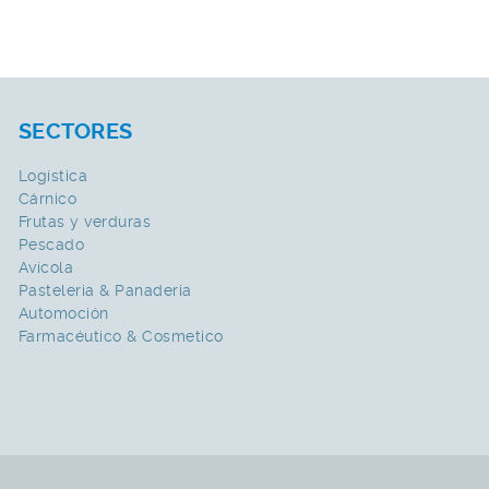
SECTORES
Logística
Cárnico
Frutas y verduras
Pescado
Avícola
Pasteleria & Panaderia
Automoción
Farmacéutico & Cosmetico