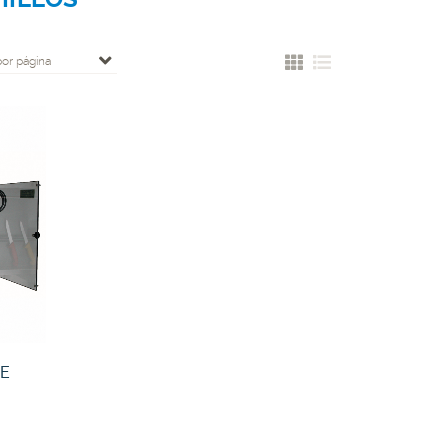
por página
DE