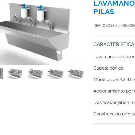
LAVAMANOS
PILAS
REF.: 060234 / 06023
CARACTERÍSTICA
Lavamanos de acero
Cubeta cònica.
Modelos de 2,3,4,5
Accionamiento por f
Dosificador jabòn 
Construcciòn reforza