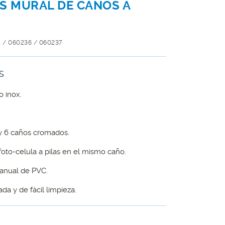
 MURAL DE CAÑOS A
5 / 060236 / 060237
S
 inox.
 y 6 caños cromados.
oto-celula a pilas en el mismo caño.
manual de PVC.
da y de fàcil limpieza.