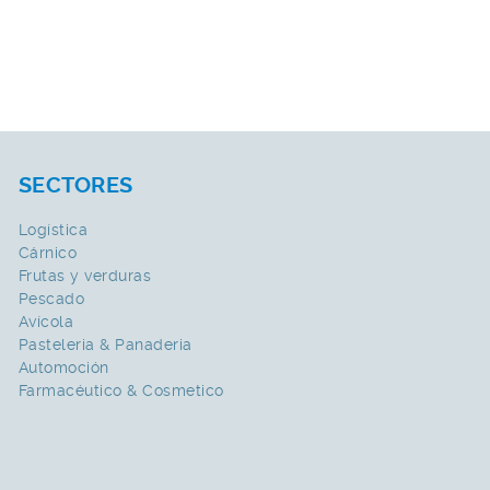
SECTORES
Logística
Cárnico
Frutas y verduras
Pescado
Avícola
Pasteleria & Panaderia
Automoción
Farmacéutico & Cosmetico