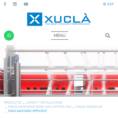
ESP
MENÚ
PRODUCTOS
LAVADO Y INSTALACIONES
PASOS SANITARIOS SERIE HIGI CONTROL PAS
PASOS HIGIENICOS
PASO SANITARIO: EFFICIENT