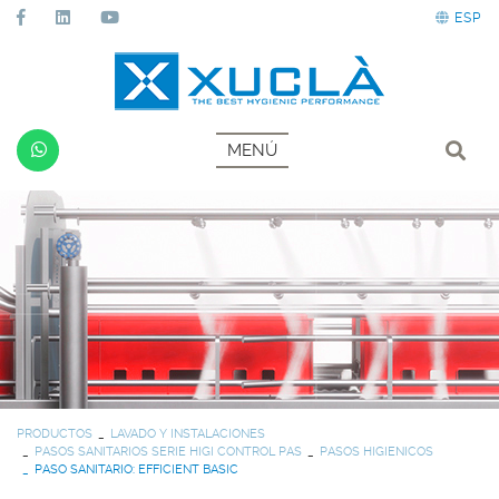
ESP
MENÚ
PRODUCTOS
LAVADO Y INSTALACIONES
PASOS SANITARIOS SERIE HIGI CONTROL PAS
PASOS HIGIENICOS
PASO SANITARIO: EFFICIENT BASIC