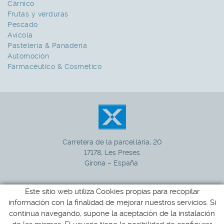
Cárnico
Frutas y verduras
Pescado
Avícola
Pasteleria & Panaderia
Automoción
Farmacéutico & Cosmetico
Carretera de la parcel·lària, 20
17178, Les Preses
Girona – España
Este sitio web utiliza Cookies propias para recopilar
información con la finalidad de mejorar nuestros servicios. Si
972 265 100
+34
continua navegando, supone la aceptación de la instalación