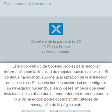
Farmacéutico & Cosmetico
Carretera de la parcel·lària, 20
17178, Les Preses
Girona – España
Este sitio web utiliza Cookies propias para recopilar
información con la finalidad de mejorar nuestros servicios. Si
972 265 100
+34
continua navegando, supone la aceptación de la instalación
de las mismas. El usuario tiene la posibilidad de configurar
xucla@xucla.es
su navegador pudiendo, si así lo desea, impedir que sean
instaladas en su disco duro, aunque deberá tener en cuenta
que dicha acción podrá ocasionar dificultades de
Política de cookies
Aviso legal
Condiciones de uso
navegación de la página web
Distribuido por:
MICROLÒGIC SLU