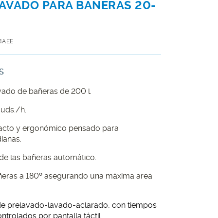
AVADO PARA BAÑERAS 20-
4AEE
S
vado de bañeras de 200 l.
uds./h.
cto y ergonómico pensado para
ianas.
de las bañeras automático.
ñeras a 180º asegurando una máxima area
de prelavado-lavado-aclarado, con tiempos
trolados por pantalla táctil.