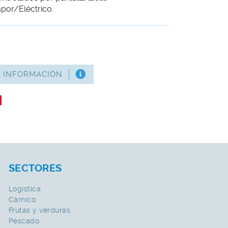
por/Eléctrico.
S INFORMACIÓN
SECTORES
Logística
Cárnico
Frutas y verduras
Pescado