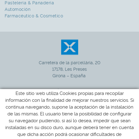
Pasteleria & Panaderia
Automoción
Farmacéutico & Cosmetico
Carretera de la parcel·lària, 20
17178, Les Preses
Girona – España
Este sitio web utiliza Cookies propias para recopilar
información con la finalidad de mejorar nuestros servicios. Si
972 265 100
+34
continua navegando, supone la aceptación de la instalación
de las mismas. El usuario tiene la posibilidad de configurar
xucla@xucla.es
su navegador pudiendo, si así lo desea, impedir que sean
instaladas en su disco duro, aunque deberá tener en cuenta
que dicha acción podrá ocasionar dificultades de